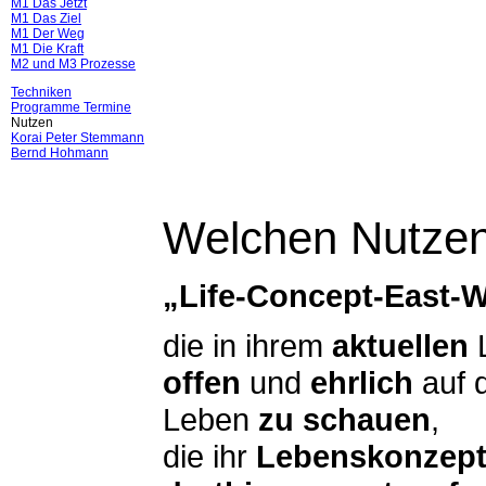
M1 Das Jetzt
M1 Das Ziel
M1 Der Weg
M1 Die Kraft
M2 und M3 Prozesse
Techniken
Programme Termine
Nutzen
Korai Peter Stemmann
Bernd Hohmann
Welchen Nutzen
„Life-Concept-East-
die in ihrem
aktuellen
offen
und
ehrlich
auf 
Leben
zu schauen
,
die ihr
Lebenskonzept,